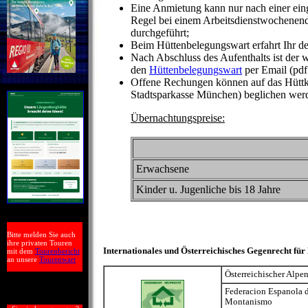
Eine Anmietung kann nur nach einer ein
Regel bei einem Arbeitsdienstwochenend
durchgeführt;
Beim Hüttenbelegungswart erfahrt Ihr de
Nach Abschluss des Aufenthalts ist der
den
Hüttenbelegungswart
per Email (pdf
Offene Rechungen können auf das Hütt
Stadtsparkasse München) beglichen wer
Übernachtungspreise:
Erwachsene
Kinder u. Jugenliche bis 18 Jahre
Bitte melden Sie auch
ihre privaten Touren
Internationales und Österreichisches Gegenrecht für
mit dem
Tourenbericht
an unsere
Tourenwart
Österreichischer Alpe
Federacion Espanola 
Montanismo