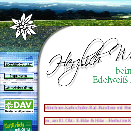
*** 12. Aug.: Münchner-Isarhochufer-Rad-Rundtour mit Hermann ***
*** Bitte merken, am 10. Okt.: E-Bike & Hike – Herbst im Karwen