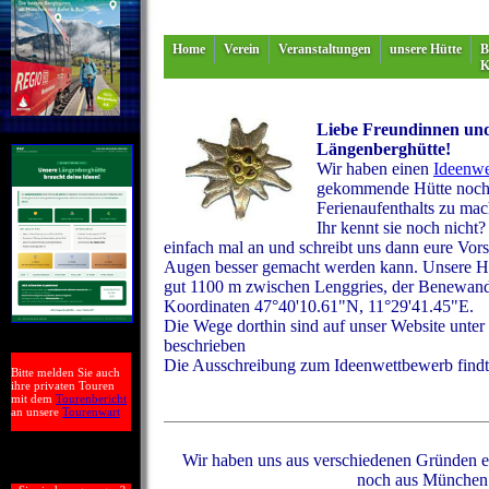
Home
Verein
Veranstaltungen
unsere Hütte
B
K
Liebe Freundinnen und
Längenberghütte!
Wir haben einen
Ideenwe
gekommende Hütte noch ö
Ferienaufenthalts zu mac
Ihr kennt sie noch nicht?
einfach mal an und schreibt uns dann eure Vor
Augen besser gemacht werden kann. Unsere Hüt
gut 1100 m zwischen Lenggries, der Benewand
Koordinaten 47°40'10.61"N, 11°29'41.45"E.
Die Wege dorthin sind auf unser Website unter
beschrieben
Die Ausschreibung zum Ideenwettbewerb findt
Bitte melden Sie auch
ihre privaten Touren
mit dem
Tourenbericht
an unsere
Tourenwart
Wir haben uns aus verschiedenen Gründen en
noch aus München 